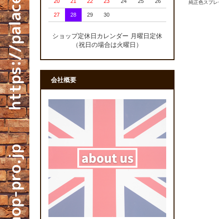
20
21
22
23
24
25
26
純正色スプレ
27
28
29
30
ショップ定休日カレンダー 月曜日定休
（祝日の場合は火曜日）
会社概要