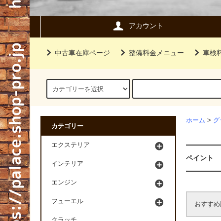
アカウント
中古車在庫ページ
整備料金メニュー
車検
ホーム
>
グ
カテゴリー
エクステリア
ペイント
インテリア
エンジン
フューエル
おすすめ
クラッチ