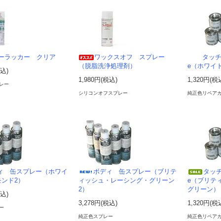
ーラッカー クリア
ワックスオフ スプレー
タッチ
（脱脂洗浄処理剤）
e（ホワイ
税込)
1,980円(税込)
1,320円(税
レー
シリコンオフスプレー
純正色リペア
ィ 缶スプレー（ホワイ
ボディ 缶スプレー（ブリテ
タッチ
ンド2）
ィッシュ・レーシング・グリーン
e（ブリテ
2）
グリーン）
税込)
3,278円(税込)
1,320円(税
ー
純正色スプレー
純正色リペア