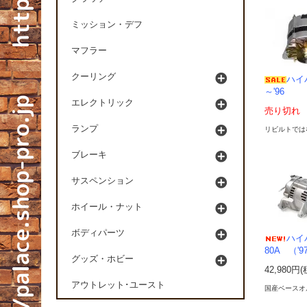
ミッション・デフ
マフラー
クーリング
ハイ
～'96
エレクトリック
売り切れ
ランプ
リビルトでは
ブレーキ
サスペンション
ホイール・ナット
ボディパーツ
ハイ
80A （'
グッズ・ホビー
42,980円
アウトレット･ユースト
国産ベースオ