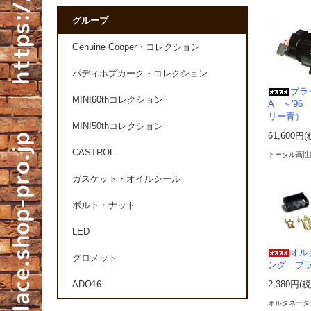
グループ
Genuine Cooper・コレクション
パディホプカーク・コレクション
ブラ
MINI60thコレクション
A ～'9
リー青）
MINI50thコレクション
61,600円
CASTROL
トータル高性
ガスケット・オイルシール
ボルト・ナット
LED
オル
グロメット
ング プラ
ADO16
2,380円(
オルタネータ