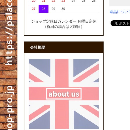
20
21
22
23
24
25
26
27
28
29
30
返品につい
ショップ定休日カレンダー 月曜日定休
（祝日の場合は火曜日）
会社概要