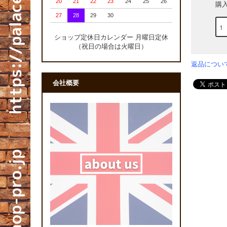
20
21
22
23
24
25
26
購
27
28
29
30
ショップ定休日カレンダー 月曜日定休
（祝日の場合は火曜日）
返品につい
会社概要