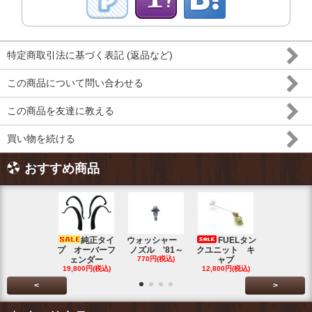
特定商取引法に基づく表記 (返品など)
この商品について問い合わせる
この商品を友達に教える
買い物を続ける
おすすめ商品
純正タイ
ウォッシャー
FUELタン
トラン
プ オーバーフ
ノズル '81～
クユニット キ
ット チェ
ェンダー
770円(税込)
ャブ
ク ブル
19,800円(税込)
12,800円(税込)
5,500円(税
<
>