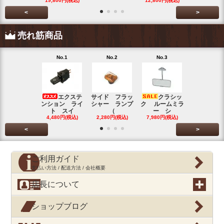
19,800円(税込)
12,800円(税込)
5,500円(税
<
>
売れ筋商品
No.1
No.2
No.3
No.4
エクステ
サイド フラッ
クラシッ
ブローバイ
ンション ライ
シャー ランプ
ク ルームミラ
パレータ
ト スイ
（
ー シ
ガ
4,480円(税込)
2,280円(税込)
7,980円(税込)
390円(税込
<
>
ご利用ガイド
支払い方法 / 配送方法 / 会社概要
店長について
ショップブログ