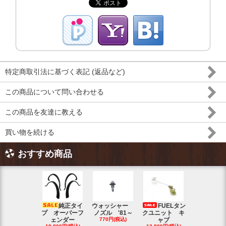
特定商取引法に基づく表記 (返品など)
この商品について問い合わせる
この商品を友達に教える
買い物を続ける
おすすめ商品
純正タイ
ウォッシャー
FUELタン
トラン
プ オーバーフ
ノズル '81～
クユニット キ
ット チェ
ェンダー
770円(税込)
ャブ
ク ブル