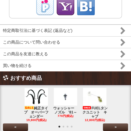
特定商取引法に基づく表記 (返品など)
この商品について問い合わせる
この商品を友達に教える
買い物を続ける
おすすめ商品
純正タイ
ウォッシャー
FUELタン
トラン
プ オーバーフ
ノズル '81～
クユニット キ
ット チェ
ェンダー
770円(税込)
ャブ
ク ブル
19,800円(税込)
12,800円(税込)
5,500円(税
<
>