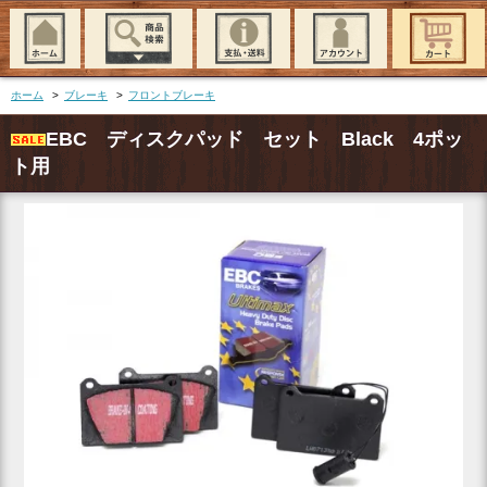
ホーム
>
ブレーキ
>
フロントブレーキ
EBC ディスクパッド セット Black 4ポッ
ト用