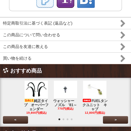
特定商取引法に基づく表記 (返品など)
この商品について問い合わせる
この商品を友達に教える
買い物を続ける
おすすめ商品
純正タイ
ウォッシャー
FUELタン
トラン
プ オーバーフ
ノズル '81～
クユニット キ
ット チェ
ェンダー
770円(税込)
ャブ
ク ブル
19,800円(税込)
12,800円(税込)
5,500円(税
<
>