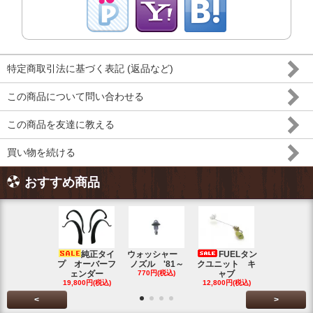
特定商取引法に基づく表記 (返品など)
この商品について問い合わせる
この商品を友達に教える
買い物を続ける
おすすめ商品
純正タイ
ウォッシャー
FUELタン
トラン
プ オーバーフ
ノズル '81～
クユニット キ
ット チェ
ェンダー
770円(税込)
ャブ
ク ブル
19,800円(税込)
12,800円(税込)
5,500円(税
<
>