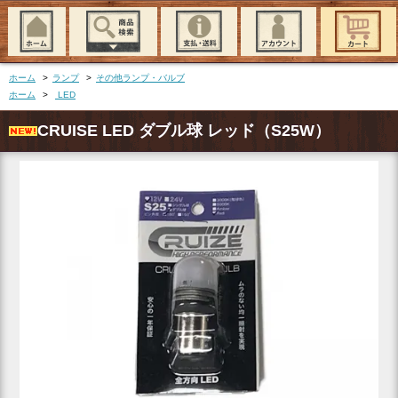
ホーム
>
ランプ
>
その他ランプ・バルブ
ホーム
>
LED
CRUISE LED ダブル球 レッド（S25W）