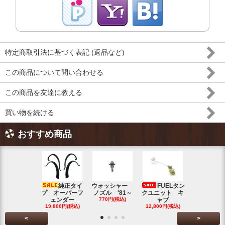
特定商取引法に基づく表記 (返品など)
この商品について問い合わせる
この商品を友達に教える
買い物を続ける
おすすめ商品
純正タイ
ウォッシャー
FUELタン
トラン
プ オーバーフ
ノズル '81～
クユニット キ
ット チェ
ェンダー
770円(税込)
ャブ
ク ブル
19,800円(税込)
12,800円(税込)
5,500円(税
<
>