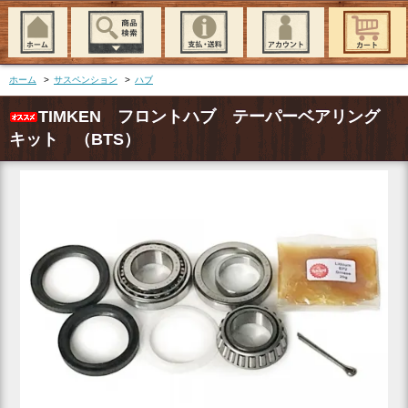
ホーム
>
サスペンション
>
ハブ
TIMKEN フロントハブ テーパーベアリング
キット （BTS）