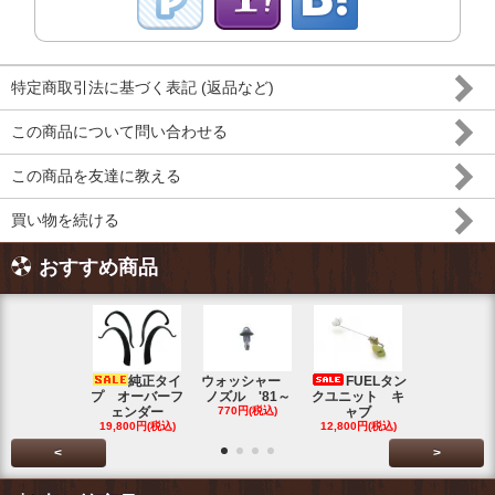
特定商取引法に基づく表記 (返品など)
この商品について問い合わせる
この商品を友達に教える
買い物を続ける
おすすめ商品
純正タイ
ウォッシャー
FUELタン
トラン
プ オーバーフ
ノズル '81～
クユニット キ
ット チェ
ェンダー
770円(税込)
ャブ
ク ブル
19,800円(税込)
12,800円(税込)
5,500円(税
<
>