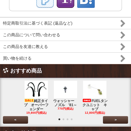
特定商取引法に基づく表記 (返品など)
この商品について問い合わせる
この商品を友達に教える
買い物を続ける
おすすめ商品
純正タイ
ウォッシャー
FUELタン
トラン
プ オーバーフ
ノズル '81～
クユニット キ
ット チェ
ェンダー
770円(税込)
ャブ
ク ブル
19,800円(税込)
12,800円(税込)
5,500円(税
<
>