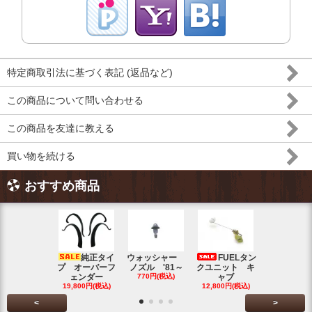
特定商取引法に基づく表記 (返品など)
この商品について問い合わせる
この商品を友達に教える
買い物を続ける
おすすめ商品
純正タイ
ウォッシャー
FUELタン
トラン
プ オーバーフ
ノズル '81～
クユニット キ
ット チェ
ェンダー
770円(税込)
ャブ
ク ブル
19,800円(税込)
12,800円(税込)
5,500円(税
<
>