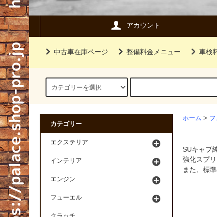
アカウント
中古車在庫ページ
整備料金メニュー
車検
ホーム
>
フ
カテゴリー
エクステリア
SUキャブ
強化スプリ
インテリア
また、標準
エンジン
フューエル
クラッチ