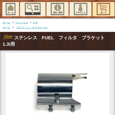
ホーム
>
フューエル
>
1.3i
ホーム
>
ガスケット・オイルシール
ステンレス FUEL フィルタ ブラケット
1.3i用