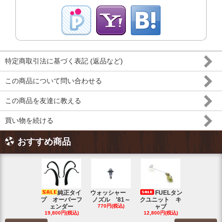
特定商取引法に基づく表記 (返品など)
この商品について問い合わせる
この商品を友達に教える
買い物を続ける
おすすめ商品
純正タイ
ウォッシャー
FUELタン
トラン
プ オーバーフ
ノズル '81～
クユニット キ
ット チェ
ェンダー
770円(税込)
ャブ
ク ブル
19,800円(税込)
12,800円(税込)
5,500円(税