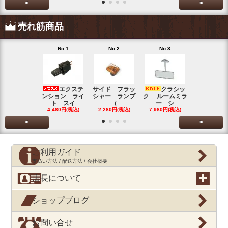
<
>
売れ筋商品
No.1
No.2
No.3
No.4
エクステ
サイド フラッ
クラシッ
ブローバイ
ンション ライ
シャー ランプ
ク ルームミラ
パレータ
ト スイ
（
ー シ
ガ
4,480円(税込)
2,280円(税込)
7,980円(税込)
390円(税込
<
>
ご利用ガイド
支払い方法 / 配送方法 / 会社概要
店長について
ショップブログ
お問い合せ