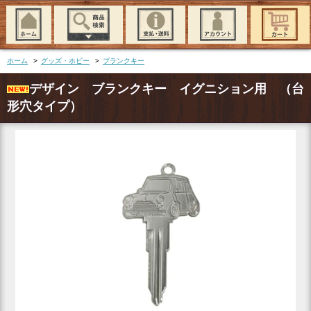
ホーム
>
グッズ・ホビー
>
ブランクキー
デザイン ブランクキー イグニション用 （台
形穴タイプ）