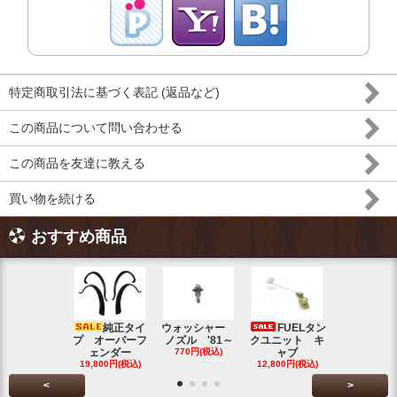
特定商取引法に基づく表記 (返品など)
この商品について問い合わせる
この商品を友達に教える
買い物を続ける
おすすめ商品
純正タイ
ウォッシャー
FUELタン
トラン
プ オーバーフ
ノズル '81～
クユニット キ
ット チェ
ェンダー
770円(税込)
ャブ
ク ブル
19,800円(税込)
12,800円(税込)
5,500円(税
<
>