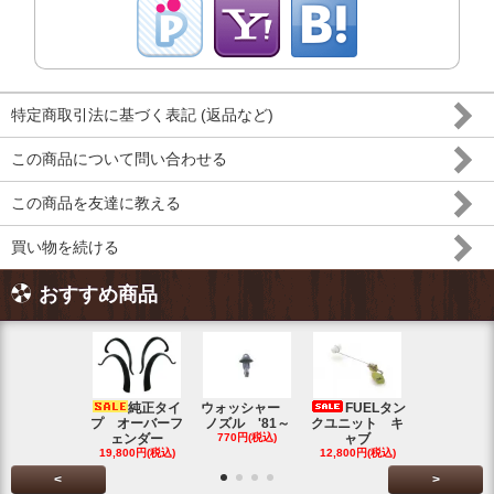
特定商取引法に基づく表記 (返品など)
この商品について問い合わせる
この商品を友達に教える
買い物を続ける
おすすめ商品
純正タイ
ウォッシャー
FUELタン
トラン
プ オーバーフ
ノズル '81～
クユニット キ
ット チェ
ェンダー
770円(税込)
ャブ
ク ブル
19,800円(税込)
12,800円(税込)
5,500円(税
<
>