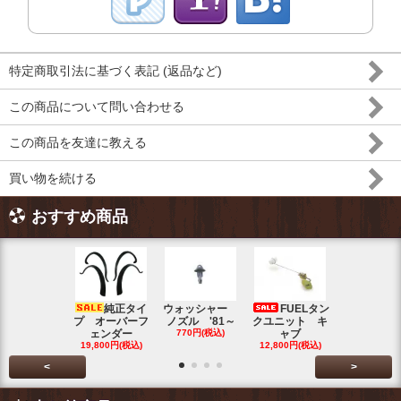
特定商取引法に基づく表記 (返品など)
この商品について問い合わせる
この商品を友達に教える
買い物を続ける
おすすめ商品
純正タイ
ウォッシャー
FUELタン
トラン
プ オーバーフ
ノズル '81～
クユニット キ
ット チェ
ェンダー
770円(税込)
ャブ
ク ブル
19,800円(税込)
12,800円(税込)
5,500円(税
<
>