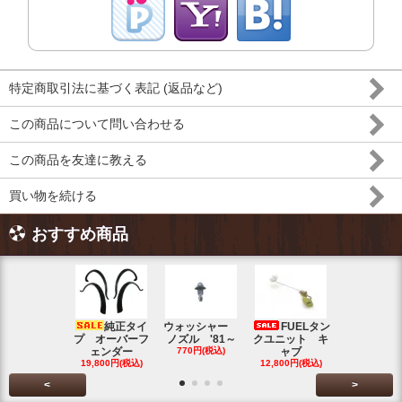
特定商取引法に基づく表記 (返品など)
この商品について問い合わせる
この商品を友達に教える
買い物を続ける
おすすめ商品
純正タイ
ウォッシャー
FUELタン
トラン
プ オーバーフ
ノズル '81～
クユニット キ
ット チェ
ェンダー
770円(税込)
ャブ
ク ブル
19,800円(税込)
12,800円(税込)
5,500円(税
<
>