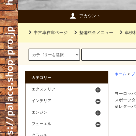
アカウント
中古車在庫ページ
整備料金メニュー
車検
ホーム
>
ブ
カテゴリー
エクステリア
ヨーロッパ
スポーツタ
インテリア
※レターパ
エンジン
フューエル
クラッチ