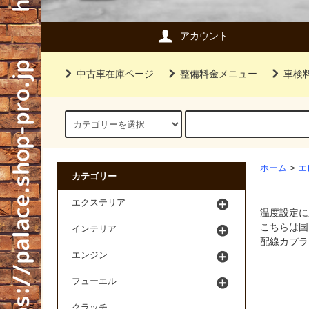
アカウント
中古車在庫ページ
整備料金メニュー
車検
ホーム
>
エ
カテゴリー
エクステリア
温度設定に
こちらは国
インテリア
配線カプラ
エンジン
フューエル
クラッチ