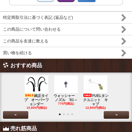
特定商取引法に基づく表記 (返品など)
この商品について問い合わせる
この商品を友達に教える
買い物を続ける
おすすめ商品
純正タイ
ウォッシャー
FUELタン
トラン
プ オーバーフ
ノズル '81～
クユニット キ
ット チェ
ェンダー
770円(税込)
ャブ
ク ブル
19,800円(税込)
12,800円(税込)
5,500円(税
<
>
売れ筋商品