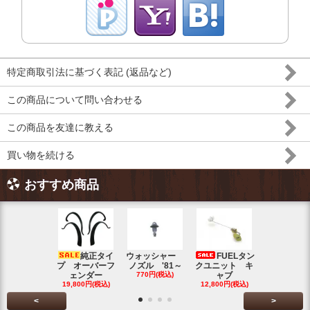
特定商取引法に基づく表記 (返品など)
この商品について問い合わせる
この商品を友達に教える
買い物を続ける
おすすめ商品
純正タイ
ウォッシャー
FUELタン
トラン
プ オーバーフ
ノズル '81～
クユニット キ
ット チェ
ェンダー
770円(税込)
ャブ
ク ブル
19,800円(税込)
12,800円(税込)
5,500円(税
<
>