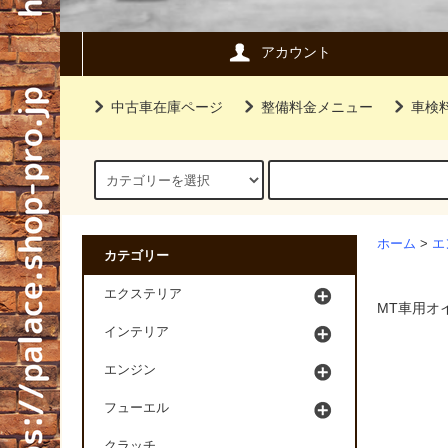
アカウント
中古車在庫ページ
整備料金メニュー
車検
ホーム
>
エ
カテゴリー
エクステリア
MT車用オ
インテリア
エンジン
フューエル
クラッチ