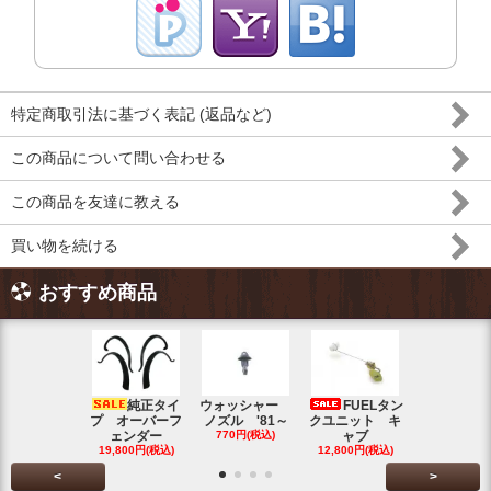
特定商取引法に基づく表記 (返品など)
この商品について問い合わせる
この商品を友達に教える
買い物を続ける
おすすめ商品
純正タイ
ウォッシャー
FUELタン
トラン
プ オーバーフ
ノズル '81～
クユニット キ
ット チェ
ェンダー
770円(税込)
ャブ
ク ブル
19,800円(税込)
12,800円(税込)
5,500円(税
<
>