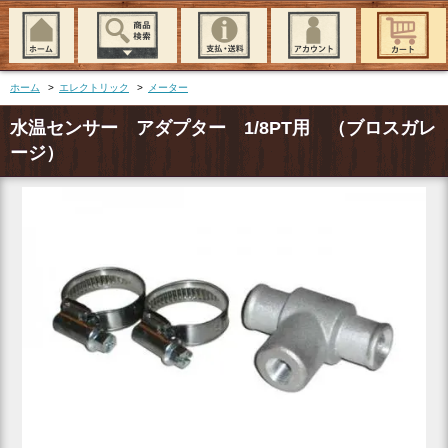
ホーム
>
エレクトリック
>
メーター
水温センサー アダプター 1/8PT用 （ブロスガレ
ージ）