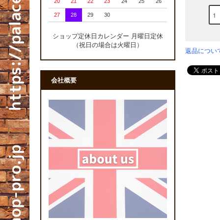
20
21
22
23
24
25
26
27
28
29
30
ショップ定休日カレンダー 月曜日定休
（祝日の場合は火曜日）
返品につい
会社概要